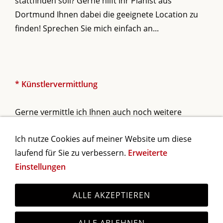
stattfinden soll? Gerne hilft Ihr Pianist aus
Dortmund Ihnen dabei die geeignete Location zu
finden! Sprechen Sie mich einfach an...
* Künstlervermittlung
Gerne vermittle ich Ihnen auch noch weitere
Musiker, Künstler, Dienstleister oder DJ´s für Ihre
Ich nutze Cookies auf meiner Website um diese
Veranstaltung...
laufend für Sie zu verbessern.
Erweiterte
Einstellungen
Impressum
Datenschutzerklärung
ALLE AKZEPTIEREN
*** ALEXANDER HOELL *** TEL: 0231 - 7003004 ***