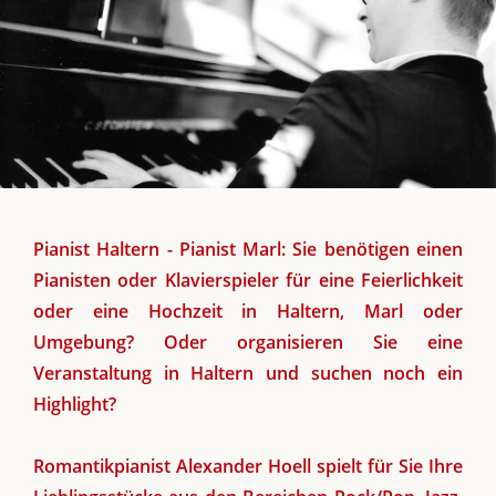
Pianist Haltern - Pianist Marl: Sie benötigen einen
Pianisten oder Klavierspieler für eine Feierlichkeit
oder eine Hochzeit in Haltern, Marl oder
Umgebung? Oder organisieren Sie eine
Veranstaltung in Haltern und suchen noch ein
Highlight?
Romantikpianist Alexander Hoell spielt für Sie Ihre